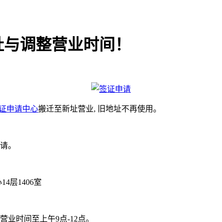
址与调整营业时间！
证申请中心
搬迁至新址营业, 旧地址不再使用。
请。
层1406室
业时间至上午9点-12点。