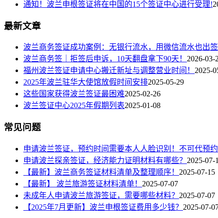
通知！波兰申根签证将在中国的15个签证中心进行受理!
2
最新文章
波兰商务签证成功案例：无银行流水，用微信流水也出签
波兰商务签｜拒签后申诉，10天翻盘拿下90天！
2026-03-
福州波兰签证申请中心搬迁新址与调整营业时间！
2025-0
2025年波兰驻华大使馆放假时间安排
2025-05-29
这些国家获得波兰签证最困难
2025-02-26
波兰签证中心2025年假期列表
2025-01-08
常见问题
申请波兰签证，预约时间需要本人人脸识别！不可代预约
申请波兰探亲签证，经济能力证明材料有哪些？
2025-07-
【最新】波兰商务签证材料清单及整理顺序！
2025-07-15
【最新】 波兰旅游签证材料清单！
2025-07-07
未成年人申请波兰旅游签证，需要哪些材料？
2025-07-07
【2025年7月更新】波兰申根签证费用多少钱？
2025-07-0