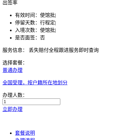
出签率
有效时间：
使馆批
|
停留天数：
行程定
|
入境次数：
使馆批
|
是否面签：
否
服务信息：
丢失赔付
全程跟进服务
即时查询
选择套餐：
普通办理
全国受理，按户籍所在地划分
办理人数：
立即办理
套餐说明