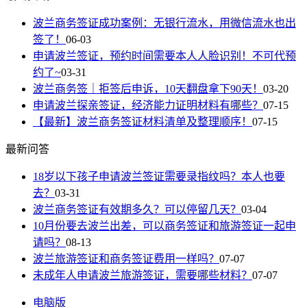
波兰商务签证成功案例：无银行流水，用微信流水也出
签了！
06-03
申请波兰签证，预约时间需要本人人脸识别！不可代预
约了~
03-31
波兰商务签｜拒签后申诉，10天翻盘拿下90天！
03-20
申请波兰探亲签证，经济能力证明材料有哪些？
07-15
【最新】波兰商务签证材料清单及整理顺序！
07-15
最新问答
18岁以下孩子申请波兰签证需要录指纹吗？本人也要
去？
03-31
波兰商务签证有效期多久？可以停留几天？
03-04
10月份要去波兰出差，可以商务签证和旅游签证一起申
请吗？
08-13
波兰旅游签证和商务签证费用一样吗？
07-07
未成年人申请波兰旅游签证，需要哪些材料？
07-07
电脑版