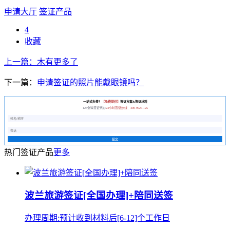
申请大厅
签证产品
4
收藏
上一篇：木有更多了
下一篇：
申请签证的照片能戴眼镜吗？
一站式办签！
【免费提供】
签证方案&签证材料
125全球签证代办
24小时签证热线：400-9927-125
提交
热门签证产品
更多
波兰旅游签证[全国办理]+陪同送签
办理周期:预计收到材料后[6-12]个工作日