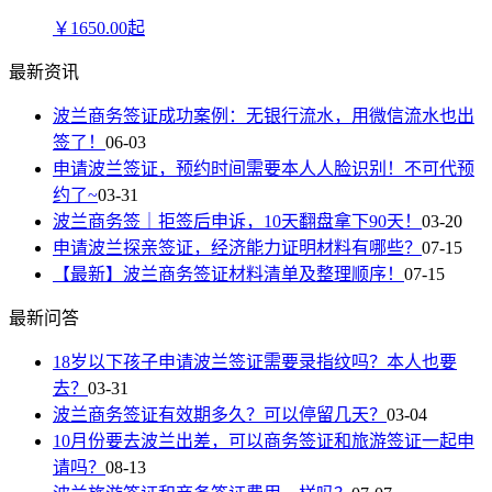
￥
1650.00
起
最新资讯
波兰商务签证成功案例：无银行流水，用微信流水也出
签了！
06-03
申请波兰签证，预约时间需要本人人脸识别！不可代预
约了~
03-31
波兰商务签｜拒签后申诉，10天翻盘拿下90天！
03-20
申请波兰探亲签证，经济能力证明材料有哪些？
07-15
【最新】波兰商务签证材料清单及整理顺序！
07-15
最新问答
18岁以下孩子申请波兰签证需要录指纹吗？本人也要
去？
03-31
波兰商务签证有效期多久？可以停留几天？
03-04
10月份要去波兰出差，可以商务签证和旅游签证一起申
请吗？
08-13